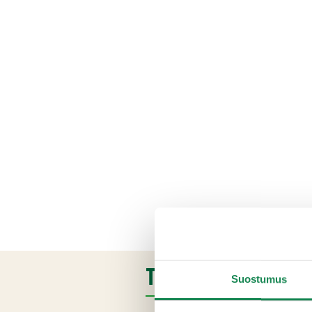
TUOTETIEDOT
Suostumus
Ainesosat