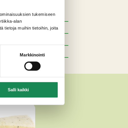
 ominaisuuksien tukemiseen
tiikka-alan
ietoja muihin tietoihin, joita
Markkinointi
T
Salli kaikki