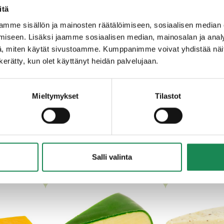
itä
asviperäinen juoksute, suola.
mme sisällön ja mainosten räätälöimiseen, sosiaalisen median
iseen. Lisäksi jaamme sosiaalisen median, mainosalan ja analy
, miten käytät sivustoamme. Kumppanimme voivat yhdistää näitä t
n kerätty, kun olet käyttänyt heidän palvelujaan.
Mieltymykset
Tilastot
MUUT HERKULLISET CHEDDARI
Salli valinta