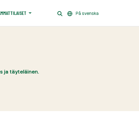
AMMATTILAISET
På svenska
 ja täyteläinen.