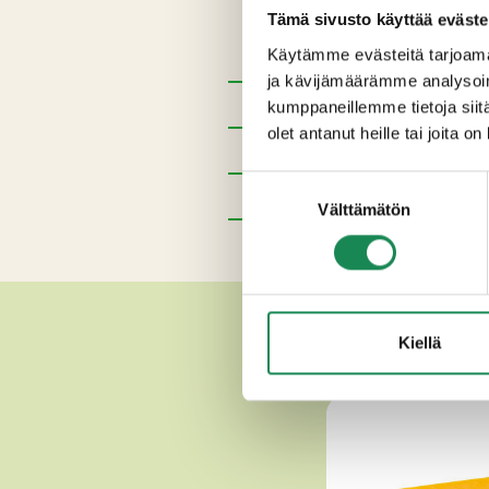
Tämä sivusto käyttää eväste
Pastöroitu
MAITO
, hapate, k
Käytämme evästeitä tarjoama
ja kävijämäärämme analysoim
Pakkauskoot
kumppaneillemme tietoja siitä
olet antanut heille tai joita o
Erikoisruokavaliot
Suostumuksen
Ravintosisältö
Välttämätön
valinta
Lisätiedot
Kiellä