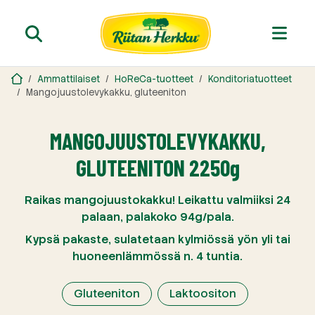
Ammattilaiset
HoReCa-tuotteet
Konditoriatuotteet
Mangojuusto­levykakku, gluteeniton
MANGOJUUSTO­LEVYKAKKU,
GLUTEENITON 2250g
Raikas mangojuustokakku! Leikattu valmiiksi 24
palaan, palakoko 94g/pala.
Kypsä pakaste, sulatetaan kylmiössä yön yli tai
huoneenlämmössä n. 4 tuntia.
Gluteeniton
Laktoositon