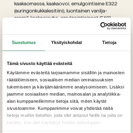
kaakaomassa, kaakaovoi, emulgointiaine E322
(auringonkukkalesitiini), luontainen vanilja-
aromi], kaakaojauhe, emulgointiaineet (E481,
E472e, E475, E471), suola, luontainen
bourbonvanilja-aromi, sakeuttamisaine (E415).
Täyte: vesi, kovetettu kasvirasva ja -öljy
Suostumus
Yksityiskohdat
Tietoja
(kookosrasva, auringonkukkaöljy), sokeri,
pastöroitu
kirnumaito
,
kerma
, mango,
stabilointiaineet (E420ii, E463),
Tämä sivusto käyttää evästeitä
maitoproteiini
, laktaasientsyymi, hapate,
Käytämme evästeitä tarjoamamme sisällön ja mainosten
dekstroosi, gelatiini, muunnettu tärkkelys,
räätälöimiseen, sosiaalisen median ominaisuuksien
maltodekstriini, sakeuttamisaineet (E440,
tukemiseen ja kävijämäärämme analysoimiseen. Lisäksi
E401), happamuudensäätöaineet (E330, E333),
jaamme sosiaalisen median, mainosalan ja analytiikka-
säilöntäaine (E202), emulgointiaineet (E472e,
alan kumppaneillemme tietoja siitä, miten käytät
E322 (auringonkukkalesitiini)), suola, aromit,
sivustoamme. Kumppanimme voivat yhdistää näitä
väri (E160a). Päällinen: sokeri, vesi, glukoosi-
tietoja muihin tietoihin, joita olet antanut heille tai joita on
fruktoosisiirappi, mangosose, hyytelöimisaine
kerätty, kun olet käyttänyt heidän palvelujaan.
(E440), happamuudensäätöaineet (E330,
E331). Tuotteessa mangoa 5%