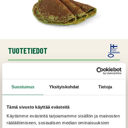
TUOTETIEDOT
Ainesosat
Vesi,
kananmuna
,
vehnäjauho (vehnä,
askorbiibijauho, entsyymi
ohra
mallasjauho),
Suostumus
Yksityiskohdat
Tietoja
pinaatti (9%), rypsi-/rapsiöljy, laktoositon
täysmaitojauhe
, sokeri, suola, mustapippuri,
muskottipähkinä.
Tämä sivusto käyttää evästeitä
Käytämme evästeitä tarjoamamme sisällön ja mainosten
Pakkauskoot
räätälöimiseen, sosiaalisen median ominaisuuksien