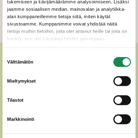
tukemiseen ja kävijämäärämme analysoimiseen. Lisäksi
Erikoisruokavaliot
jaamme sosiaalisen median, mainosalan ja analytiikka-
alan kumppaneillemme tietoja siitä, miten käytät
Ravintosisältö
sivustoamme. Kumppanimme voivat yhdistää näitä
Lisätiedot
tietoja muihin tietoihin, joita olet antanut heille tai joita on
kerätty, kun olet käyttänyt heidän palvelujaan.
MUUT HERKULLISET
Suostumuksen
Välttämätön
valinta
OHUKAISET
Mieltymykset
Tilastot
Markkinointi