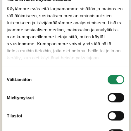
Käytämme evästeitä tarjoamamme sisällön ja mainosten
räätälöimiseen, sosiaalisen median ominaisuuksien
tukemiseen ja kävijämäärämme analysoimiseen. Lisäksi
TUOTETIEDOT
jaamme sosiaalisen median, mainosalan ja analytiikka-
alan kumppaneillemme tietoja siitä, miten käytät
sivustoamme. Kumppanimme voivat yhdistää näitä
Ainesosat
tietoja muihin tietoihin, joita olet antanut heille tai joita on
kerätty, kun olet käyttänyt heidän palvelujaan.
Vesi, sokeri, tyrnitäysmehutiiviste (5 %),
appelsiinitäysmehutiiviste (3 %), muunneltu
maissitärkkelys, sakeuttamisaine (pektiini),
Suostumuksen
happamuudensäätöaineet (omena- ja
Välttämätön
valinta
askorbiinihappo).
Mieltymykset
Pakkauskoot
Ravintosisältö
Tilastot
Lisätiedot