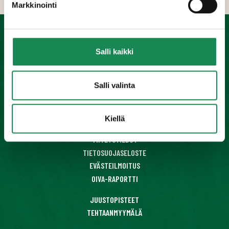
Markkinointi
Salli kaikki
KONDITORIATUOTTEET
VALMISRUOAT
JUUSTOT
Salli valinta
JÄLKIRUOAT
MEHUKEITOT
Kiellä
HORECA-TUOTTEET
YHTEYSTIEDOT
TIETOSUOJASELOSTE
EVÄSTEILMOITUS
OIVA-RAPORTTI
JUUSTOPISTEET
TEHTAANMYYMÄLÄ