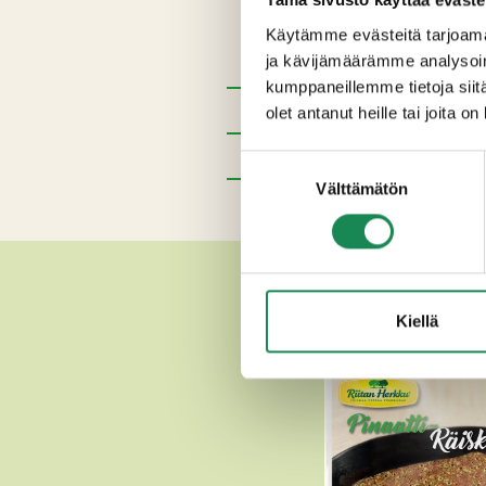
Pastöroitu
maito
(Suomi), her
Käytämme evästeitä tarjoama
entsyymiohramallasjauho
)
ja kävijämäärämme analysoim
kumppaneillemme tietoja siitä
Pakkauskoot
olet antanut heille tai joita o
Ravintosisältö
Suostumuksen
Välttämätön
valinta
Lisätiedot
Kiellä