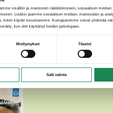
a (
maito,
Suomi),
vehnäjauho (vehnäjauho
, jauhonparann
mme sisällön ja mainosten räätälöimiseen, sosiaalisen median
,
kananmuna
, sokeri, suola, rypsi-/rapsiöljy.
iseen. Lisäksi jaamme sosiaalisen median, mainosalan ja analy
, miten käytät sivustoamme. Kumppanimme voivat yhdistää näitä t
n kerätty, kun olet käyttänyt heidän palvelujaan.
Mieltymykset
Tilastot
MUUT HERKULLISET RÄISKÄLEE
Salli valinta