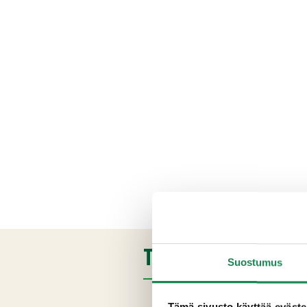
TUOTETIEDOT
Suostumus
Ainesosat
Tämä sivusto käyttää eväste