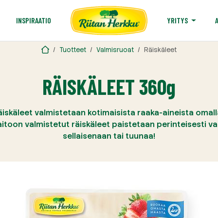
T
INSPIRAATIO
YRITYS
Tuotteet
Valmisruoat
Räiskäleet
RÄISKÄLEET 360g
äiskäleet valmistetaan kotimaisista raaka-aineista oma
toon valmistetut räiskäleet paistetaan perinteisesti va
sellaisenaan tai tuunaa!