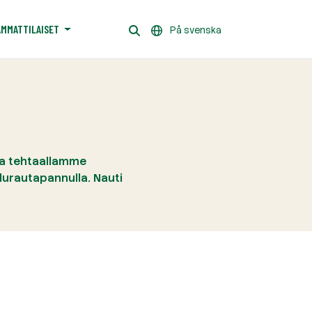
AMMATTILAISET
På svenska
lla tehtaallamme
lurautapannulla. Nauti