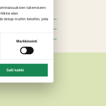
e (E300),
 ominaisuuksien tukemiseen
tiikka-alan
ietoja muihin tietoihin, joita
Markkinointi
T
Salli kaikki