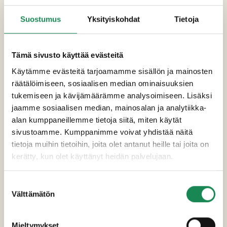
suola, hapate], psyllium, ruokasooda, suola,
Suostumus
Yksityiskohdat
Tietoja
ksantaani. Täyte: metsäsienet 24% [haapa-,
kangas ja leppärousku (eu ja muu kuin eu),
osterivinokas (muu kuin eu), vesi, suola,
Tämä sivusto käyttää evästeitä
happamuudensäätöaine (E330)],
juustoraaste
[
maito
, suola, mikrobiologinen juoksute, väri
Käytämme evästeitä tarjoamamme sisällön ja mainosten
(E160b), maissitärkkelys],
kananmuna
,
räätälöimiseen, sosiaalisen median ominaisuuksien
sipulikuutio,
fetajuusto
3% [pastöroitu
tukemiseen ja kävijämäärämme analysoimiseen. Lisäksi
lampaan- ja vuohen
maito
, hapate, suola,
jaamme sosiaalisen median, mainosalan ja analytiikka-
mikrobiologinen juoksute], gluteeniton
alan kumppaneillemme tietoja siitä, miten käytät
kaurakuitu
, mausteet [suola, persilja,
sivustoamme. Kumppanimme voivat yhdistää näitä
valkopippuri, valkosipulijauhe].
tietoja muihin tietoihin, joita olet antanut heille tai joita on
kerätty, kun olet käyttänyt heidän palvelujaan.
Pakkauskoot
Suostumuksen
Erikoisruokavaliot
Välttämätön
valinta
Ravintosisältö
Mieltymykset