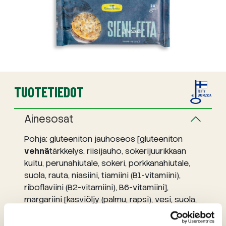
TUOTETIEDOT
Ainesosat
Pohja: gluteeniton jauhoseos [gluteeniton
vehnä
tärkkelys, riisijauho, sokerijuurikkaan
kuitu, perunahiutale, sokeri, porkkanahiutale,
suola, rauta, niasiini, tiamiini (B1-vitamiini),
riboflaviini (B2-vitamiini), B6-vitamiini],
margariini [kasviöljy (palmu, rapsi), vesi, suola,
aromi, A- ja D-vitamiini],
kananmuna
,
tuorejuusto
[pastöroitu kirnu
maito
,
kerma
,