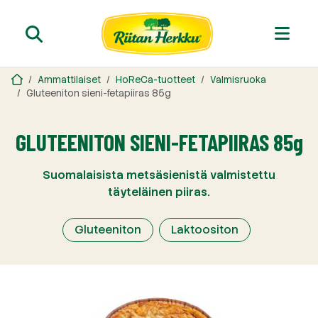
Ammattilaiset
HoReCa-tuotteet
Valmisruoka
Gluteeniton sieni-fetapiiras 85g
GLUTEENITON SIENI-FETAPIIRAS 85g
Suomalaisista metsäsienistä valmistettu
täyteläinen piiras.
Gluteeniton
Laktoositon