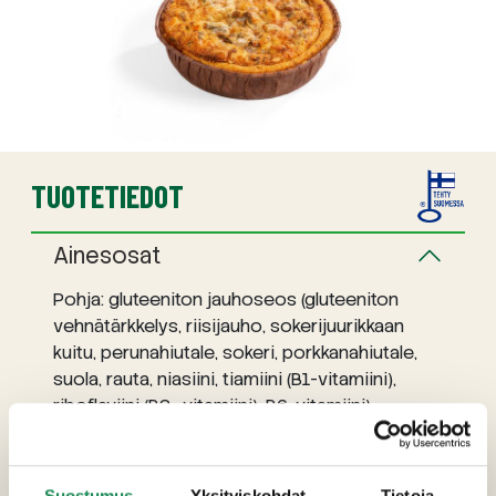
TUOTETIEDOT
Ainesosat
Pohja: gluteeniton jauhoseos (gluteeniton
vehnätärkkelys, riisijauho, sokerijuurikkaan
kuitu, perunahiutale, sokeri, porkkanahiutale,
suola, rauta, niasiini, tiamiini (B1-vitamiini),
riboflaviini (B2- vitamiini), B6-vitamiini),
margariini (kasviöljy (palmu, rapsi), vesi, suola,
aromi),
TUOREJUUSTO
, suola, ruokasooda,
psyllium. Täyte: suomalaiset metsäsienet 18%
Suostumus
Yksityiskohdat
Tietoja