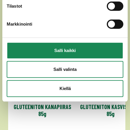
MUUT HERKULLISET
Tilastot
SUOLAISET PIIRAKAT
Markkinointi
Salli kaikki
Salli valinta
Kiellä
GLUTEENITON KANAPIIRAS
GLUTEENITON KASVISP
85g
85g