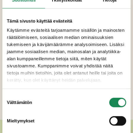
(haaparousku, kangasrousku, herkkusieni,
osterivinokas, vesi, suola,
happamuudensäätöaine (E 330)),
Tämä sivusto käyttää evästeitä
JUUSTORAASTE
,
KANANMUNA
, sipuli,
Käytämme evästeitä tarjoamamme sisällön ja mainosten
FETAJUUSTO
(pastöroitu
LAMPAAN
– ja
räätälöimiseen, sosiaalisen median ominaisuuksien
VUOHENMAITO
, hapate, suola,
tukemiseen ja kävijämäärämme analysoimiseen. Lisäksi
mikrobiologinen juoksete), kaurakuitu, suola,
jaamme sosiaalisen median, mainosalan ja analytiikka-
persilja, valkopippuri, valkosipulijauhe.
alan kumppaneillemme tietoja siitä, miten käytät
sivustoamme. Kumppanimme voivat yhdistää näitä
Pakkauskoot
tietoja muihin tietoihin, joita olet antanut heille tai joita on
kerätty, kun olet käyttänyt heidän palvelujaan.
Erikoisruokavaliot
Ravintosisältö
Suostumuksen
Välttämätön
valinta
Lisätiedot
Mieltymykset