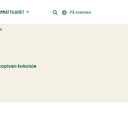
AMMATTILAISET
På svenska
a
sopivan kokoisia