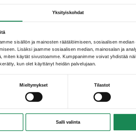
Yksityiskohdat
jauhonparanne (E300), entzymi
OHRA
mallasjauho), margariini
,
KANANMUNA
, suola, sokeri. Täyte: kanakuutio [broilerin lih
la, sakeuttamisaineet (E407a, E410), perunakuitu, stabilointi
itä
aine (E301), maltodekstriini, happamuudensäätöaine (E508),
mme sisällön ja mainosten räätälöimiseen, sosiaalisen median
ANANMUNA
,
TUOREJUUSTO
[pastöroitu kirnu
MAITO
,
KERM
iseen. Lisäksi jaamme sosiaalisen median, mainosalan ja analy
uola, mikrobiologinen juoksute, väri (E160b), maissitärkkelys],
, miten käytät sivustoamme. Kumppanimme voivat yhdistää näitä t
ä kanaa 14%
n kerätty, kun olet käyttänyt heidän palvelujaan.
Mieltymykset
Tilastot
Salli valinta