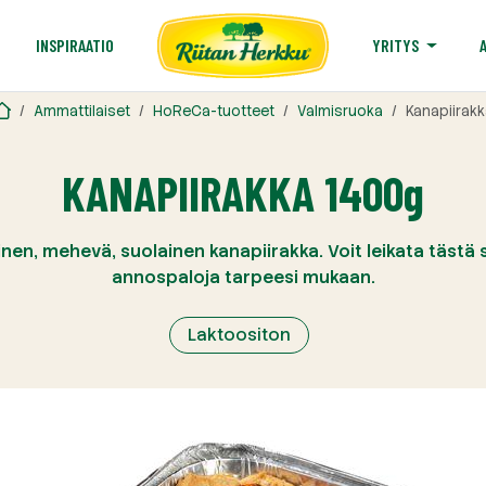
T
INSPIRAATIO
YRITYS
Ammattilaiset
HoReCa-tuotteet
Valmisruoka
Kanapiirakk
KANAPIIRAKKA 1400g
inen, mehevä, suolainen kanapiirakka. Voit leikata tästä 
annospaloja tarpeesi mukaan.
Laktoositon