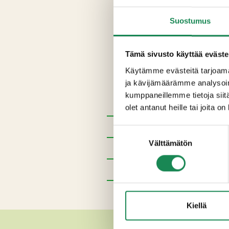
Ainesosat
Suostumus
Pohja:
VEHNÄ
jauho (vehnä, 
rapsi), A- ja D-vitamiini], vesi
perunatärkkelys, jodioitu suo
Tämä sivusto käyttää eväste
dekstroosi, hapettumisenesto
Käytämme evästeitä tarjoama
mauste (inkivääri), aromit],
K
ja kävijämäärämme analysoim
JUUSTORAASTE
[
MAITO
, s
kumppaneillemme tietoja siitä
suola, mustapippuri. Sisältä
olet antanut heille tai joita o
Pakkauskoot
Suostumuksen
Välttämätön
valinta
Erikoisruokavaliot
Ravintosisältö
Lisätiedot
Kiellä