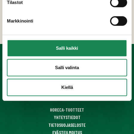
Tilastot
Erikoisruokavaliot
Ravintosisältö
Markkinointi
Lisätiedot
Salli kaikki
KONDITORIATUOTTEET
Salli valinta
VALMISRUOAT
JUUSTOT
Kiellä
JÄLKIRUOAT
MEHUKEITOT
HORECA-TUOTTEET
YHTEYSTIEDOT
TIETOSUOJASELOSTE
EVÄSTEILMOITUS