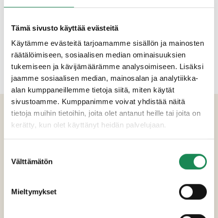
Tämä sivusto käyttää evästeitä
Käytämme evästeitä tarjoamamme sisällön ja mainosten
räätälöimiseen, sosiaalisen median ominaisuuksien
tukemiseen ja kävijämäärämme analysoimiseen. Lisäksi
jaamme sosiaalisen median, mainosalan ja analytiikka-
alan kumppaneillemme tietoja siitä, miten käytät
sivustoamme. Kumppanimme voivat yhdistää näitä
TUOTETIEDOT
tietoja muihin tietoihin, joita olet antanut heille tai joita on
kerätty, kun olet käyttänyt heidän palvelujaan.
Ainesosat
Suostumuksen
Vehnäjauho
(
vehnäjauho
, askorbiinihappo,
Välttämätön
valinta
entsyymiohramallasjauho
), vesi, rapsiöljy,
hiiva, sokeri, leivinjauhe, suola.
Mieltymykset
Pakkauskoot