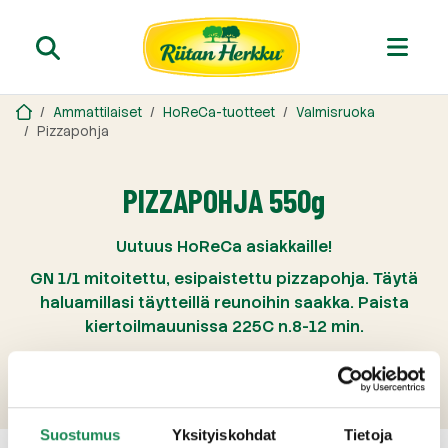
Ammattilaiset
HoReCa-tuotteet
Valmisruoka
Pizzapohja
PIZZAPOHJA 550g
Uutuus HoReCa asiakkaille!
GN 1/1 mitoitettu, esipaistettu pizzapohja. Täytä
haluamillasi täytteillä reunoihin saakka. Paista
kiertoilmauunissa 225C n.8-12 min.
Laktoositon
Suostumus
Yksityiskohdat
Tietoja