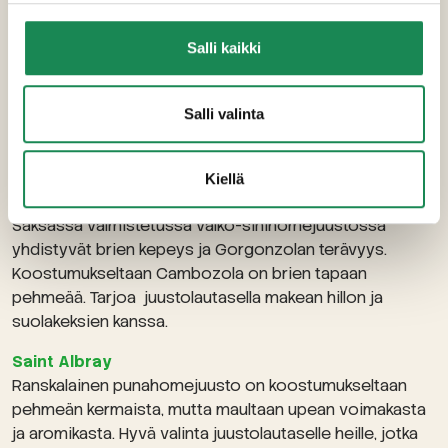
Ranskasta. Kolibrie on helposti lähestyttävä
valkohomejuusto, ja siksi täydellinen valinta
juustolautaselle.
Salli kaikki
Fourme d’Ambert A.O.C
Tätä ranskalaista lehmänmaidosta valmistettua
Salli valinta
puolikovaa sinihomejuustoa on kypsytetty vähintään 28
vuorokautta. Maultaan pähkinäinen ja suhteellisen mieto.
Kiellä
Cambozola Classic
Saksassa valmistetussa valko-sinihomejuustossa
yhdistyvät brien kepeys ja Gorgonzolan terävyys.
Koostumukseltaan Cambozola on brien tapaan
pehmeää. Tarjoa juustolautasella makean hillon ja
suolakeksien kanssa.
Saint Albray
Ranskalainen punahomejuusto on koostumukseltaan
pehmeän kermaista, mutta maultaan upean voimakasta
ja aromikasta. Hyvä valinta juustolautaselle heille, jotka