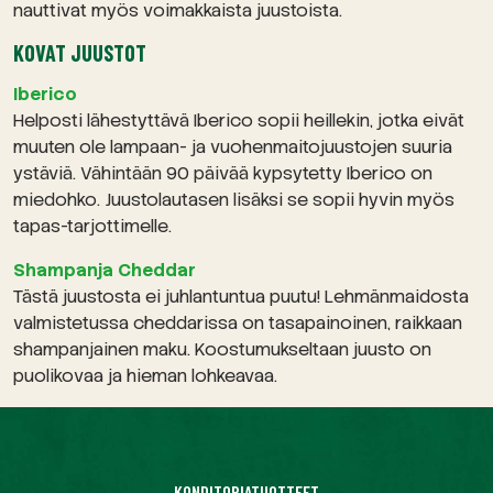
nauttivat myös voimakkaista juustoista.
KOVAT JUUSTOT
Iberico
Helposti lähestyttävä Iberico sopii heillekin, jotka eivät
muuten ole lampaan- ja vuohenmaitojuustojen suuria
ystäviä. Vähintään 90 päivää kypsytetty Iberico on
miedohko. Juustolautasen lisäksi se sopii hyvin myös
tapas-tarjottimelle.
Shampanja Cheddar
Tästä juustosta ei juhlantuntua puutu! Lehmänmaidosta
valmistetussa cheddarissa on tasapainoinen, raikkaan
shampanjainen maku. Koostumukseltaan juusto on
puolikovaa ja hieman lohkeavaa.
KONDITORIATUOTTEET