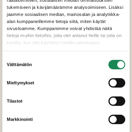
räätälöimiseen, sosiaalisen median ominaisuuksien
JUUSTOTARJOTTIMELLE
tukemiseen ja kävijämäärämme analysoimiseen. Lisäksi
jaamme sosiaalisen median, mainosalan ja analytiikka-
MIEDOT JUUSTOT
alan kumppaneillemme tietoja siitä, miten käytät
Leipäjuusto
sivustoamme. Kumppanimme voivat yhdistää näitä
Leipäjuusto tarjotaan usein perinteisesti lakkahillon kera,
tietoja muihin tietoihin, joita olet antanut heille tai joita on
mutta se sopii loistavasti myös juustolautaselle. Ihanan
kerätty, kun olet käyttänyt heidän palvelujaan.
mieto leipäjuusto maistuu etenkin heille, jotka eivät niin
välitä voimakkaista juustoista.
Suostumuksen
Välttämätön
valinta
Piimäjuusto
Pehmeä suomalainen perinnejuusto ansaitsee
paikkansa myös juustolautasella, etenkin
Mieltymykset
itsenäisyyspäivänä ja joulun aikaan. Maultaan
piimäjuusto on mieto ja hieman hapan.
Tilastot
HOMEJUUSTOT
Brie Kolibrie
Markkinointi
Ohutkuorinen, pehmeän kermainen valkohomejuusto