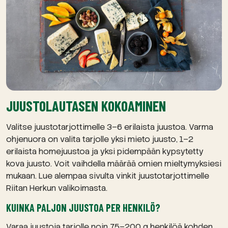
JUUSTOLAUTASEN KOKOAMINEN
Valitse juustotarjottimelle 3–6 erilaista juustoa. Varma
ohjenuora on valita tarjolle yksi mieto juusto, 1–2
erilaista homejuustoa ja yksi pidempään kypsytetty
kova juusto. Voit vaihdella määrää omien mieltymyksiesi
mukaan. Lue alempaa sivulta vinkit juustotarjottimelle
Riitan Herkun valikoimasta.
KUINKA PALJON JUUSTOA PER HENKILÖ?
Varaa juustoja tarjolle noin 75–200 g henkilöä kohden