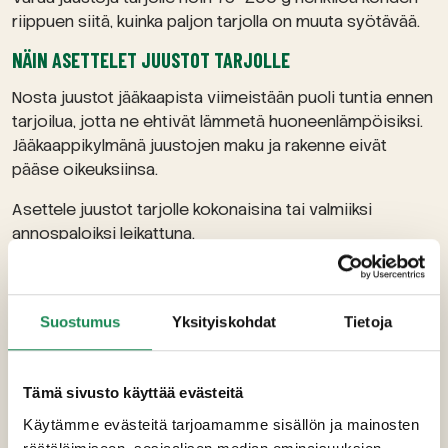
riippuen siitä, kuinka paljon tarjolla on muuta syötävää.
NÄIN ASETTELET JUUSTOT TARJOLLE
Nosta juustot jääkaapista viimeistään puoli tuntia ennen
tarjoilua, jotta ne ehtivät lämmetä huoneenlämpöisiksi.
Jääkaappikylmänä juustojen maku ja rakenne eivät
pääse oikeuksiinsa.
Asettele juustot tarjolle kokonaisina tai valmiiksi
annospaloiksi leikattuna.
Runsas juustoasetelma syntyy, kun nostat tarjottimelle
ensin juustot ja alat täyttää niiden väliin jäävää tilaa
hedelmillä, leikkeleillä, suolakekseillä, pähkinöillä ja
Suostumus
Yksityiskohdat
Tietoja
juustohilloilla. Hyviä hedelmävalintoja juustotarjottimelle
ovat kypsät persimonit ja päärynät, tuoreet viikunat
sekä viinirypäleet.
Tämä sivusto käyttää evästeitä
Käytämme evästeitä tarjoamamme sisällön ja mainosten
RIITAN HERKUN PARHAAT JUUSTOT