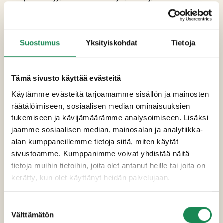
13 %, [sianliha (Suomi), silava, vesi, suola,
perunatärkkelys, stabilointiaineet (E1412,
E450), perunakuitu, dekstroosi,
Suostumus
Yksityiskohdat
Tietoja
sakeuttamisaine (E407a),
happamuudensäätöaineet (E326, E262, E508),
savuaromi, aromit, maltodekstriini,
Tämä sivusto käyttää evästeitä
hapettumisenestoaineet (E300, E301, E315),
mausteet (inkivääri, valkopippuri,
Käytämme evästeitä tarjoamamme sisällön ja mainosten
kardemumma), säilöntäaine (E250)],
räätälöimiseen, sosiaalisen median ominaisuuksien
tomaattikastike [vesi, rapsiöljy, mausteet
tukemiseen ja kävijämäärämme analysoimiseen. Lisäksi
(tomaatti, kynteli, paprika, sipuli, mustapippuri,
jaamme sosiaalisen median, mainosalan ja analytiikka-
chili), sokeri, modifioitu tärkkelys (E1422),
alan kumppaneillemme tietoja siitä, miten käytät
maissimaltodekstriini, happamuudensäätöaine
sivustoamme. Kumppanimme voivat yhdistää näitä
(E330, E262), suola, aromivahvenne (E621),
tietoja muihin tietoihin, joita olet antanut heille tai joita on
aromit (mm. valkosipuli), stabilointiaine (E415)],
kerätty, kun olet käyttänyt heidän palvelujaan.
ananas 4 %. Saattaa sisältää jäämiä
tonnikalasta
Suostumuksen
Välttämätön
valinta