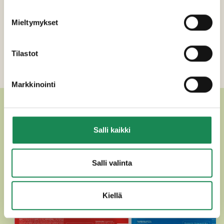
Valmistusohje
Mieltymykset
Erikoisruokavaliot
Ravintosisältö
Tilastot
Lisätiedot
Markkinointi
MUUT HERKULLISET PIZZAT
Salli kaikki
Salli valinta
Kiellä