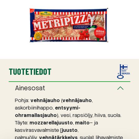
TUOTETIEDOT
Ainesosat
Pohja:
vehnäjauho
(
vehnäjauho
,
askorbiinihappo,
entsyymi-
ohramallasjauho
), vesi, rapsiöljy, hiiva, suola.
Täyte:
mozzarellajuusto
,
maito
– ja
kasvirasvavalmiste [
juusto
,
palmuöljy,
vehnätärkkelys
, suola], lihavalmiste