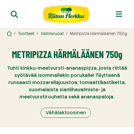
Tuotteet
Valmisruoat
Metripizza Härmäläänen 750g
METRIPIZZA HÄRMÄLÄÄNEN 750g
Tuhti kinkku-meetvursti-ananaspizza, josta riittää
syötävää isommallekin porukalle! Täytteenä
runsaasti mozzarellajuustoa, tomaattikastiketta,
suomalaista sianlihavalmiste- ja
meetvurstirouhetta sekä ananaspaloja.
Vähälaktoosinen