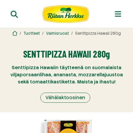
Tuotteet
Valmisruoat
Senttipizza Hawaii 280g
SENTTIPIZZA HAWAII 280g
Senttipizza Hawaiin täytteenä on suomalaista
viljaporsaanlihaa, ananasta, mozzarellajuustoa
sekä tomaattikastiketta. Maista ja ihastu!
Vähälaktoosinen