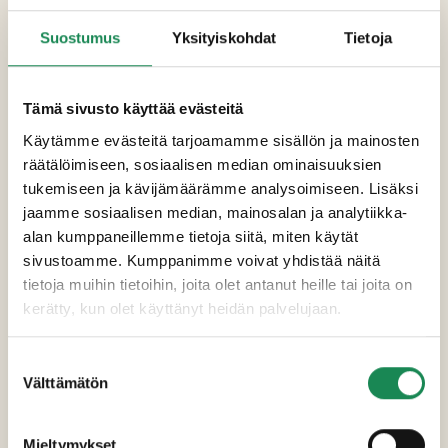
perunakuitu, dekstroosi, sakeuttamisaine
Suostumus
Yksityiskohdat
Tietoja
(E407a), happamuudensäätöaineet (E326,
E262), aromit, hapettumisenestoaine (E301),
savuaromi, mausteet (inkivääri), säilöntäaine
Tämä sivusto käyttää evästeitä
(natriumnitriitti)], tomaattikastike [vesi,
rapsiöljy, mausteet (tomaatti, paprika, oregano,
Käytämme evästeitä tarjoamamme sisällön ja mainosten
sipuli, mustapippuri, chili, kynteli), sokeri,
räätälöimiseen, sosiaalisen median ominaisuuksien
modifioitu tärkkelys (E1422),
tukemiseen ja kävijämäärämme analysoimiseen. Lisäksi
maissimaltodekstriini,
jaamme sosiaalisen median, mainosalan ja analytiikka-
happamuudensäätöaineet (E330, E262), suola,
alan kumppaneillemme tietoja siitä, miten käytät
aromivahvenne (E621), aromit (mm. valkosipuli),
sivustoamme. Kumppanimme voivat yhdistää näitä
stabilointiaine (E415)], ananas 4%. Saattaa
tietoja muihin tietoihin, joita olet antanut heille tai joita on
sisältää jäämiä tonnikalasta.
kerätty, kun olet käyttänyt heidän palvelujaan.
Valmistusohje
Suostumuksen
Välttämätön
valinta
Erikoisruokavaliot
Mieltymykset