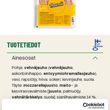
TUOTETIEDOT
Ainesosat
Pohja:
vehnäjauho
(
vehnäjauho
,
askorbiinihappo,
entsyymiohramallasjauho
),
vesi, rapsiöljy, hiiva, sokeri, leivinjauhe, suola.
Täyte:
mozzarellajuusto
,
maito
– ja
kasvirasvavalmiste [
juusto
, palmuöljy,
vehnätärkkelys
, suola], sianlihavalmiste 14 %,
[viljaporsaanliha (Suomi), vesi, perunatärkkelys,
stabilointiaineet (E1412, E450), jodioitu suola,