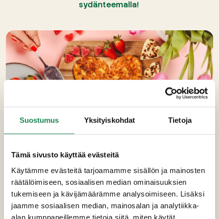
sydänteemalla!
Suostumus
Yksityiskohdat
Tietoja
METRIPIZZASTA RIITTÄÄ ISOMMALLEKIN
Tämä sivusto käyttää evästeitä
PORUKALLE
Käytämme evästeitä tarjoamamme sisällön ja mainosten
Metripizza on nopea, mutta täyttävä valinta, joka sopii
räätälöimiseen, sosiaalisen median ominaisuuksien
täydellisesti ystävänpäivän kattaukseen. Leikkaa pizza
tukemiseen ja kävijämäärämme analysoimiseen. Lisäksi
sydämenmuotoisiksi paloiksi tai käytä
jaamme sosiaalisen median, mainosalan ja analytiikka-
sydämenmuotoista muottia, ja tuo hauskaa tunnelmaa
alan kumppaneillemme tietoja siitä, miten käytät