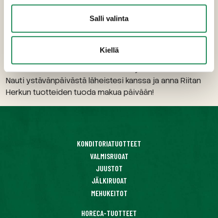
Riitan Herkun Metripizza ja leipäjuusto lisukkeiden kera
tekevät ystävänpäivän kattauksesta vaivattoman – näillä
Salli valinta
tuotteilla voit helposti luoda sydämellisiä ja maistuvia
hetkiä ilman suurta vaivannäköä.
Kiellä
Jos kaipaat kattaukseen vielä jotakin makeaa – Riitan
Herkun
vadelmamoussekakku
on täydellinen valinta.
Nauti ystävänpäivästä läheistesi kanssa ja anna Riitan
Herkun tuotteiden tuoda makua päivään!
KONDITORIATUOTTEET
VALMISRUOAT
JUUSTOT
JÄLKIRUOAT
MEHUKEITOT
HORECA-TUOTTEET