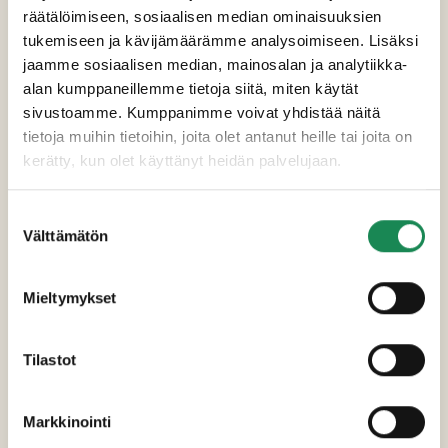
2 dl
räätälöimiseen, sosiaalisen median ominaisuuksien
vesimelonia, kuutioituna
tukemiseen ja kävijämäärämme analysoimiseen. Lisäksi
1
jaamme sosiaalisen median, mainosalan ja analytiikka-
kurkku, pilkottuna
alan kumppaneillemme tietoja siitä, miten käytät
1 dl
sivustoamme. Kumppanimme voivat yhdistää näitä
rucolaa
tietoja muihin tietoihin, joita olet antanut heille tai joita on
1/4 dl
kerätty, kun olet käyttänyt heidän palvelujaan.
pinjansiemeniä, paahdettuna
1 dl
Suostumuksen
tuoretta basilikaa, silputtuna
Välttämätön
valinta
1 rkl
oliiviöljyä
1 rkl
Mieltymykset
balsamicoa
1 rkl
Tilastot
sitruunamehua
Suolaa ja pippuria maun mukaan
Markkinointi