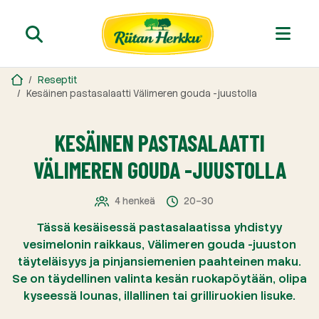
Reseptit
Kesäinen pastasalaatti Välimeren gouda -juustolla
KESÄINEN PASTASALAATTI
VÄLIMEREN GOUDA -JUUSTOLLA
4 henkeä
20–30
Tässä kesäisessä pastasalaatissa yhdistyy
vesimelonin raikkaus, Välimeren gouda -juuston
täyteläisyys ja pinjansiemenien paahteinen maku.
Se on täydellinen valinta kesän ruokapöytään, olipa
kyseessä lounas, illallinen tai grilliruokien lisuke.