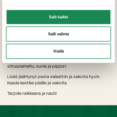
TEE NÄIN:
Keitä pasta suolalla maustetussa vedessä
Salli kaikki
pakkauksen ohjeen mukaan. Valuta pasta ja huuhtele
se kylmällä vedellä, jotta se jäähtyy nopeasti.
Salli valinta
Pilko vesimeloni, kurkku, ja Välimeren gouda -juusto.
Aseta ne isoon kulhoon. Lisää myös rucola,
paahdetut pinjansiemenet ja silputtu basilika.
Kiellä
Sekoita pienessä kulhossa oliiviöljy, balsamico,
sitruunamehu, suola ja pippuri.
Lisää jäähtynyt pasta salaattiin ja sekoita hyvin.
Kaada kastike päälle ja sekoita.
Tarjoile raikkaana ja nauti!