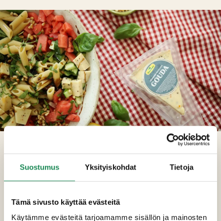
NÄITÄ TARVITSET:
Suostumus
Yksityiskohdat
Tietoja
300 g
pastaa (esim. Penne tai Fusilli)
250 g
Tämä sivusto käyttää evästeitä
Välimeren gouda
-juustoa, kuutioituna
Käytämme evästeitä tarjoamamme sisällön ja mainosten