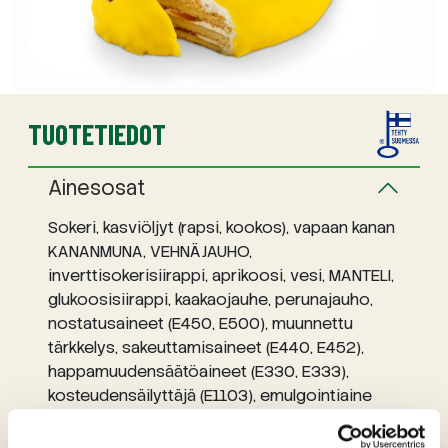
TUOTETIEDOT
Ainesosat
Sokeri, kasviöljyt (rapsi, kookos), vapaan kanan
KANANMUNA, VEHNÄJAUHO,
inverttisokerisiirappi, aprikoosi, vesi, MANTELI,
glukoosisiirappi, kaakaojauhe, perunajauho,
nostatusaineet (E450, E500), muunnettu
tärkkelys, sakeuttamisaineet (E440, E452),
happamuudensäätöaineet (E330, E333),
kosteudensäilyttäjä (E1103), emulgointiaine
E471, E322), suola, säilöntäaine (E200, E202,
E211), aromi (banaani, vaniliini), väriaine (E160a,