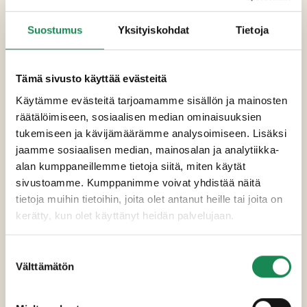
E100).
Suostumus
Yksityiskohdat
Tietoja
Pakkauskoot
Tämä sivusto käyttää evästeitä
Erikoisruokavaliot
Käytämme evästeitä tarjoamamme sisällön ja mainosten
Ravintosisältö
räätälöimiseen, sosiaalisen median ominaisuuksien
tukemiseen ja kävijämäärämme analysoimiseen. Lisäksi
Lisätiedot
jaamme sosiaalisen median, mainosalan ja analytiikka-
alan kumppaneillemme tietoja siitä, miten käytät
sivustoamme. Kumppanimme voivat yhdistää näitä
tietoja muihin tietoihin, joita olet antanut heille tai joita on
kerätty, kun olet käyttänyt heidän palvelujaan.
Suostumuksen
Välttämätön
valinta