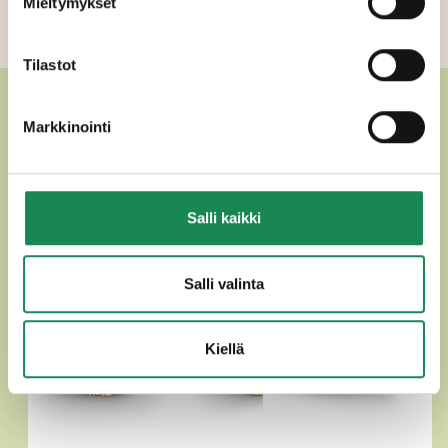
Mieltymykset
Tilastot
MUUT HERKULLISET
Markkinointi
TÄYTEKAKUT
Salli kaikki
Salli valinta
Kiellä