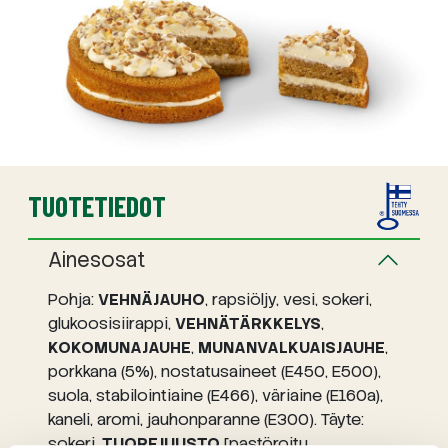
TUOTETIEDOT
Ainesosat
Pohja:
VEHNÄJAUHO
, rapsiöljy, vesi, sokeri,
glukoosisiirappi,
VEHNÄTÄRKKELYS
,
KOKOMUNAJAUHE
,
MUNANVALKUAISJAUHE
,
porkkana (5%), nostatusaineet (E450, E500),
suola, stabilointiaine (E466), väriaine (E160a),
kaneli, aromi, jauhonparanne (E300). Täyte:
sokeri,
TUOREJUUSTO
[pastöroitu