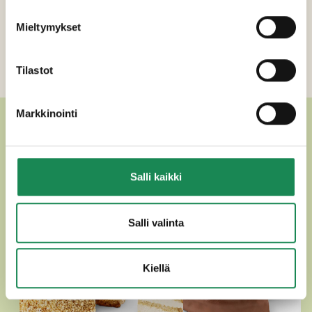
Mieltymykset
Tilastot
Markkinointi
MUUT HERKULLISET
TÄYTEKAKUT
Salli kaikki
Salli valinta
Kiellä