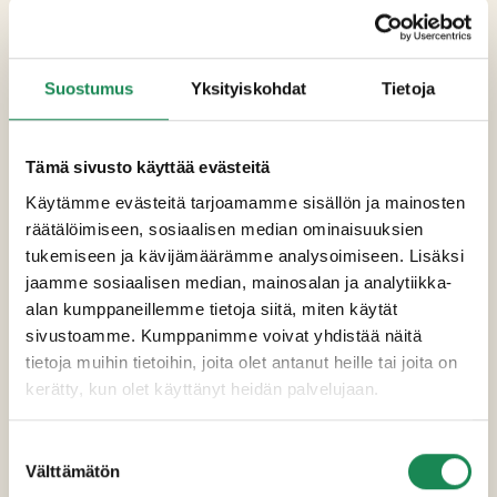
KIRNUMAITO
,
KERMA
, suola, laktaasientsyymi,
hapate], kasviöljyt (kookos, rapsi),
MANTELIROUHE
, vesi, emulgointiaine (E471),
Suostumus
Yksityiskohdat
Tietoja
sitruunamehu, suola, aromi, väri (E160a).
Pakkauskoot
Tämä sivusto käyttää evästeitä
Käytämme evästeitä tarjoamamme sisällön ja mainosten
Erikoisruokavaliot
räätälöimiseen, sosiaalisen median ominaisuuksien
Ravintosisältö
tukemiseen ja kävijämäärämme analysoimiseen. Lisäksi
jaamme sosiaalisen median, mainosalan ja analytiikka-
Lisätiedot
alan kumppaneillemme tietoja siitä, miten käytät
sivustoamme. Kumppanimme voivat yhdistää näitä
tietoja muihin tietoihin, joita olet antanut heille tai joita on
kerätty, kun olet käyttänyt heidän palvelujaan.
Suostumuksen
Välttämätön
valinta