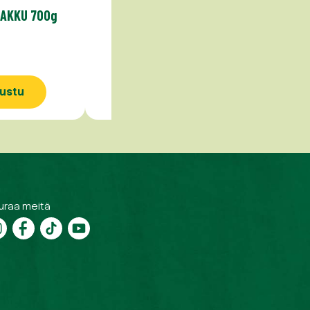
AKKU 700g
KÄPYKAKKU 700g
NAK
ustu
Tutustu
uraa meitä