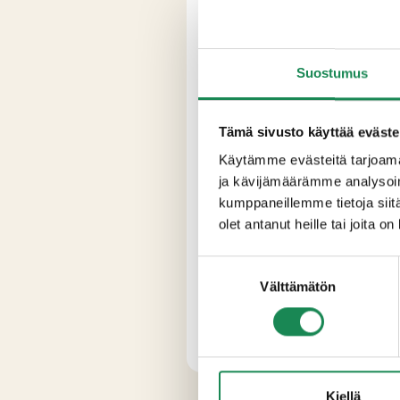
Suostumus
Tämä sivusto käyttää eväste
Käytämme evästeitä tarjoama
ja kävijämäärämme analysoim
kumppaneillemme tietoja siitä
olet antanut heille tai joita o
Suostumuksen
Välttämätön
valinta
Kiellä