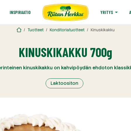
T
INSPIRAATIO
YRITYS
Tuotteet
Konditoriatuotteet
Kinuskikakku
KINUSKIKAKKU 700g
rinteinen kinuskikakku on kahvipöydän ehdoton klassik
Laktoositon