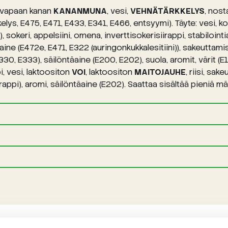
, vapaan kanan
KANANMUNA
, vesi,
VEHNÄTÄRKKELYS
, nost
elys, E475, E471, E433, E341, E466, entsyymi). Täyte: vesi, ko
 sokeri, appelsiini, omena, inverttisokerisiirappi, stabilointi
iaine (E472e, E471, E322 (auringonkukkalesitiini)), sakeuttam
 E333), säilöntäaine (E200, E202), suola, aromit, värit (E16
pi, vesi, laktoositon
VOI
, laktoositon
MAITOJAUHE
, riisi, sa
iirappi), aromi, säilöntäaine (E202). Saattaa sisältää pieniä mä