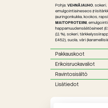
Pohja:
VEHNÄJAUHO
, sokeri
emulgointiaineseos (riisitärkk
(auringonkukka, kookos, rapsi),
MAITOPROTEIINI
, emulgoint
happamuudensäätöaineet (E330,
(11 %), sokeri, tärkkelyssiirap
E452), suola, väri (karamellis
Pakkauskoot
Erikoisruokavaliot
Ravintosisältö
Lisätiedot