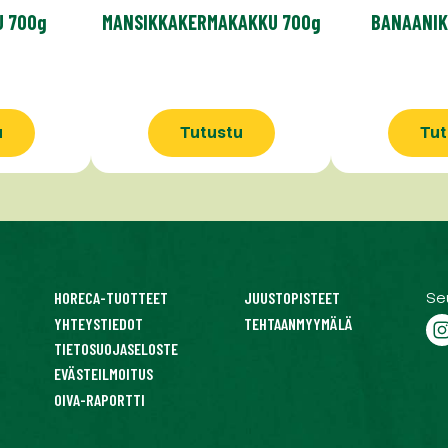
 700g
MANSIKKA­KERMAKAKKU 700g
BANAANIK
u
Tutustu
Tut
HORECA-TUOTTEET
JUUSTOPISTEET
Se
YHTEYSTIEDOT
TEHTAANMYYMÄLÄ
TIETOSUOJASELOSTE
EVÄSTEILMOITUS
OIVA-RAPORTTI