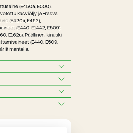
atusaine (E450a, E500),
vetettu kasviöljy ja -rasva
aine (E420ii, E463),
isaineet (E440, E1442, E509),
0, E162a). Päällinen: kinuski
keuttamisaineet (E440, E509,
äriä mantelia.