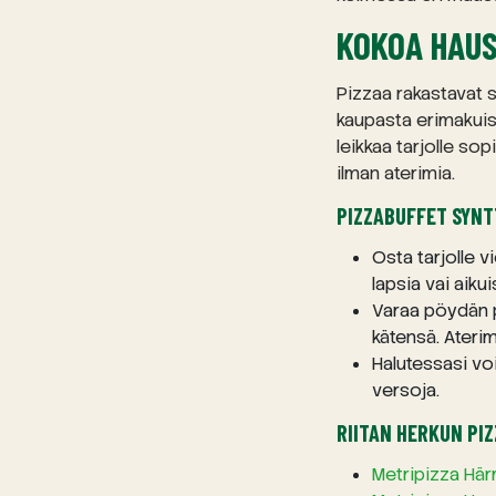
KOKOA HAUS
Pizzaa rakastavat s
kaupasta erimakui
leikkaa tarjolle sop
ilman aterimia.
PIZZABUFFET SYNT
Osta tarjolle 
lapsia vai aiku
Varaa pöydän pä
kätensä. Aterim
Halutessasi voi
versoja.
RIITAN HERKUN PIZ
Metripizza Hä