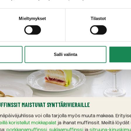
Mieltymykset
Tilastot
Salli valinta
FFINSSIT MAISTUVAT SYNTTÄRIVIERAILLE
mäpäiväjuhlissa voi olla tarjolla myös muuta makeaa. Erityises
illä koristellut mokkapalat
ja ihanat muffinssit. Meiltä löydä
sa:
porkkanamuffinssi
,
suklaamuffinssi
ja
sitruuna-kinuskimu