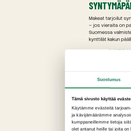
SYNTYMÄPÄI
Makeat tarjoilut syn
– jos vieraita on p
Suomessa valmist
kynttilät kakun pääll
RIITAN HER
Prinsessakakk
Kinuskikakku
Mansikkakerma
Suostumus
Mangojuustok
Porkkanakakku
Tämä sivusto käyttää eväste
Suklaajuustoka
Käytämme evästeitä tarjoama
Katso täältä koko 
ja kävijämäärämme analysoim
kumppaneillemme tietoja siitä
olet antanut heille tai joita o