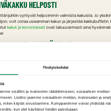
VÄKAKKU HELPOSTI
ttärijuhliin syntyvät helpoimmin valmiista kakuista. Jo yksikin
aljon, voit ostaa useamman kakun ja järjestää kakkubuffetin. 
etut
kakut ja leivonnaiset
ovat takuuvarmasti aina hyvänmaku
e!
KUN KAKUT SYNTTÄREILLE:
u
kakku
Yksityiskohdat
akku
, gluteeniton
itä
kku
mme sisällön ja mainosten räätälöimiseen, sosiaalisen median
kakkuvalikoimamme!
Löydät meiltä myös gluteenittomia ja veg
iseen. Lisäksi jaamme sosiaalisen median, mainosalan ja analy
, miten käytät sivustoamme. Kumppanimme voivat yhdistää näitä t
n kerätty, kun olet käyttänyt heidän palvelujaan.