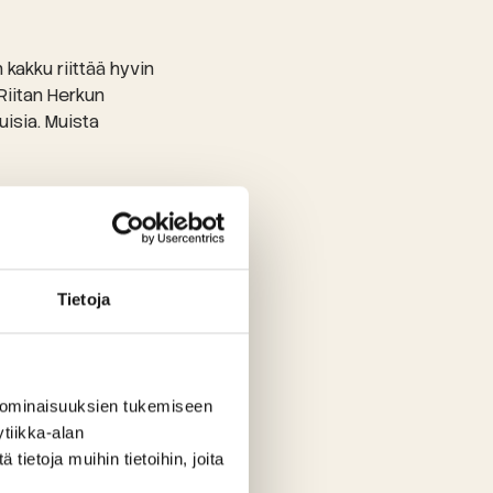
 kakku riittää hyvin
Riitan Herkun
isia. Muista
Tietoja
 ominaisuuksien tukemiseen
aanisia tuotteita.
tiikka-alan
ietoja muihin tietoihin, joita