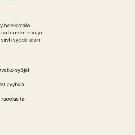
yy hankkimalla
sa tai mikrossa, ja
a siisti syödä käsin
ovatko syöjät
vat pyyhkiä
 rucolaa tai