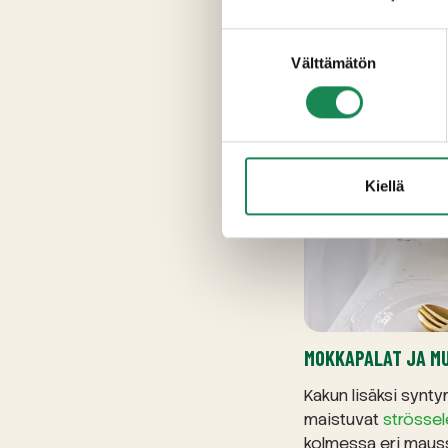
Suostumuksen
Välttämätön
valinta
Kiellä
MOKKAPALAT JA MU
Kakun lisäksi synty
maistuvat
strössele
kolmessa eri maus