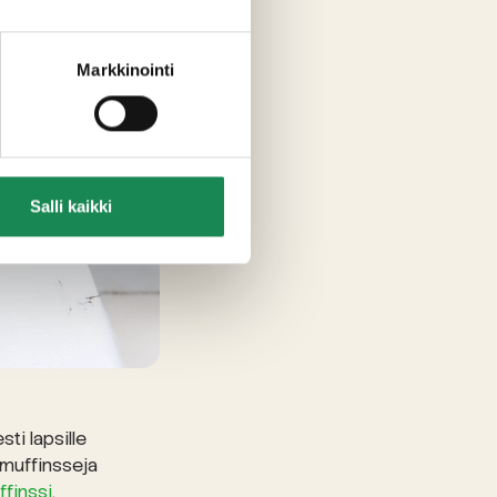
Markkinointi
Salli kaikki
ti lapsille
t muffinsseja
ffinssi
.