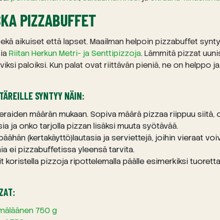
KA PIZZABUFFET
ekä aikuiset että lapset. Maailman helpoin pizzabuffet synt
sia
Riitan Herkun Metri- ja Senttipizzoja
. Lämmitä pizzat uunis
iviksi paloiksi. Kun palat ovat riittävän pieniä, ne on helppo j
TÄREILLE SYNTYY NÄIN:
vieraiden määrän mukaan. Sopiva määrä pizzaa riippuu siitä, 
isia ja onko tarjolla pizzan lisäksi muuta syötävää.
ähän (kertakäyttö)lautasia ja serviettejä, joihin vieraat voi
ia ei pizzabuffetissa yleensä tarvita.
t koristella pizzoja ripottelemalla päälle esimerkiksi tuoretta
ZAT:
rmäläänen 750 g