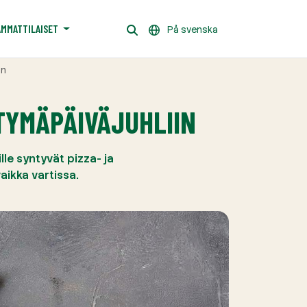
AMMATTILAISET
På svenska
in
TYMÄPÄIVÄJUHLIIN
lle syntyvät pizza- ja
aikka vartissa.