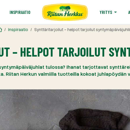
T
INSPIRAATIO
YRITYS
Inspiraatio
Synttäritarjoilut – helpot tarjoilut syntymäpäiväjuhli
UT – HELPOT TARJOILUT SYN
syntymäpäiväjuhlat tulossa? Ihanat tarjottavat synttärei
a. Riitan Herkun valmiilla tuotteilla kokoat juhlapöydän v